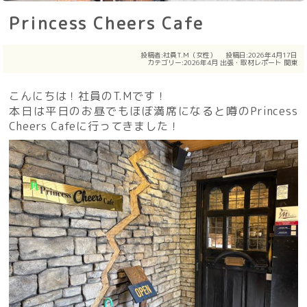
Princess Cheers Cafe
投稿者:
社員T.M（女性）
投稿日:2026年4月17日
カテゴリー:
2026年4月
出張・取材レポート
関東
こんにちは！社員のT.Mです！
本日は平日のお昼でもほぼ満席になると噂のPrincess
Cheers Cafeに行ってきました！