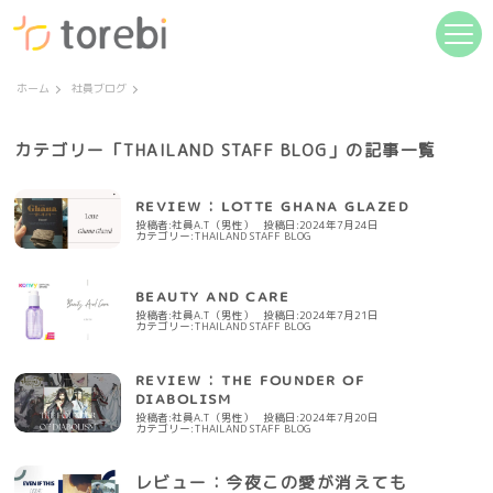
ホーム
社員ブログ
カテゴリー「THAILAND STAFF BLOG」の記事一覧
ʀᴇᴠɪᴇᴡ : ʟᴏᴛᴛᴇ ɢʜᴀɴᴀ ɢʟᴀᴢᴇᴅ
投稿者:社員A.T（男性）
投稿日:2024年7月24日
カテゴリー:
THAILAND STAFF BLOG
ʙᴇᴀᴜᴛʏ ᴀɴᴅ ᴄᴀʀᴇ
投稿者:社員A.T（男性）
投稿日:2024年7月21日
カテゴリー:
THAILAND STAFF BLOG
ʀᴇᴠɪᴇᴡ : ᴛʜᴇ ꜰᴏᴜɴᴅᴇʀ ᴏꜰ
ᴅɪᴀʙᴏʟɪꜱᴍ
投稿者:社員A.T（男性）
投稿日:2024年7月20日
カテゴリー:
THAILAND STAFF BLOG
レビュー：今夜この愛が消えても