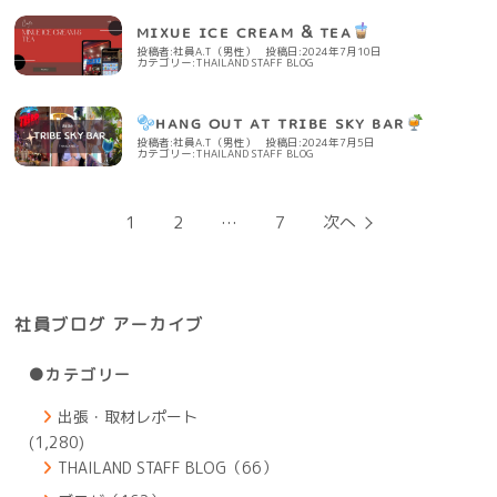
ᴍɪxᴜᴇ ɪᴄᴇ ᴄʀᴇᴀᴍ & ᴛᴇᴀ
投稿者:社員A.T（男性）
投稿日:2024年7月10日
カテゴリー:
THAILAND STAFF BLOG
ʜᴀɴɢ ᴏᴜᴛ ᴀᴛ ᴛʀɪʙᴇ ꜱᴋʏ ʙᴀʀ
投稿者:社員A.T（男性）
投稿日:2024年7月5日
カテゴリー:
THAILAND STAFF BLOG
投
1
2
…
7
次へ
稿
の
ペ
ー
ジ
社員ブログ アーカイブ
送
り
●カテゴリー
出張・取材レポート
(1,280)
THAILAND STAFF BLOG（66）