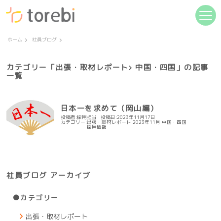
ホーム
社員ブログ
カテゴリー「
出張・取材レポート
中国・四国」の記事
一覧
日本一を求めて（岡山編）
投稿者:採用担当
投稿日:2023年11月17日
カテゴリー:
出張・取材レポート
2023年11月
中国・四国
採用情報
社員ブログ アーカイブ
●カテゴリー
出張・取材レポート