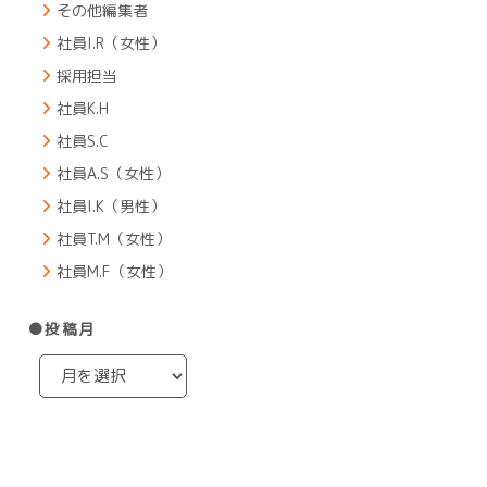
その他編集者
社員I.R（女性）
採用担当
社員K.H
社員S.C
社員A.S（女性）
社員I.K（男性）
社員T.M（女性）
社員M.F（女性）
●投稿月