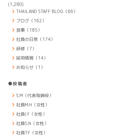
(1,280)
THAILAND STAFF BLOG（66）
ブログ（162）
食事（185）
社員の日常（174）
研修（7）
採用情報（14）
お知らせ（1）
●投稿者
S.M（代表取締役）
社員M.H（女性）
社員I.Y（女性）
社員S.N（女性）
社員T.Y（女性）