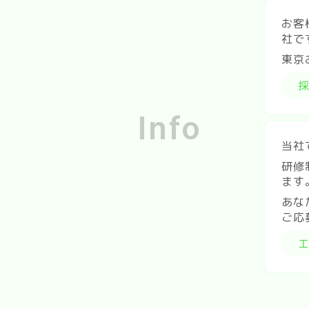
お客
社で
東京
Info
当社
研修
ます
あな
ご応