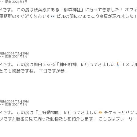
ート
関東
2024年3月
Mです。 この度は秋葉原にある「柳森神社」に行ってきました！ オフ
事務所のすぐ近くなんです
ビルの間にひょっこり鳥居が現れました
稿日:2024年3月29日
ート
関東
2024年3月
Mです。 この度は神田にある「神田明神」に行ってきました
エメラ
ても綺麗ですね。 平日ですが参 ...
稿日:2024年3月29日
ート
関東
2024年3月
Mです。 この度は「上野動物園」に行ってきました
チケットとパン
いです♪ 順番に見て周った動物たちを紹介します！ こちらはプレーリー