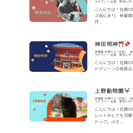
カテゴリー:
出張・取材レポ
こんにちは！社員の
ス街にあり、秋葉原
⛩ ...
神田明神
投稿者:社員M.H（女性）
投
カテゴリー:
出張・取材レポ
こんにちは！社員の
ドグリーンの鳥居はと
上野動物園
投稿者:社員M.H（女性）
投
カテゴリー:
出張・取材レポ
こんにちは！社員の
レットがとても可愛
ドッグ。小さ ...