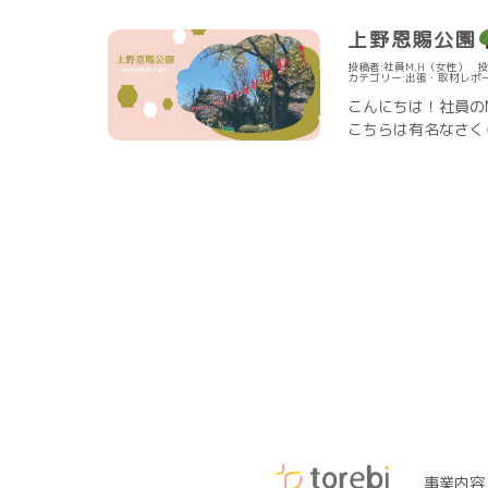
上野恩賜公園
投稿者:社員M.H（女性）
投
カテゴリー:
出張・取材レポ
こんにちは！社員の
こちらは有名なさくら
投
稿
の
ペ
ー
ジ
送
り
事業内容