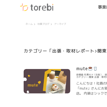
事業
ホーム
社員ブログ
アーカイブ
カテゴリー「
出張・取材レポート
関東
mute
投稿者:社員M.H（女性）
投
カテゴリー:
関東
出張・取材
こんにちは！社員の
「mute」さんにお
店。 内装はシックで .