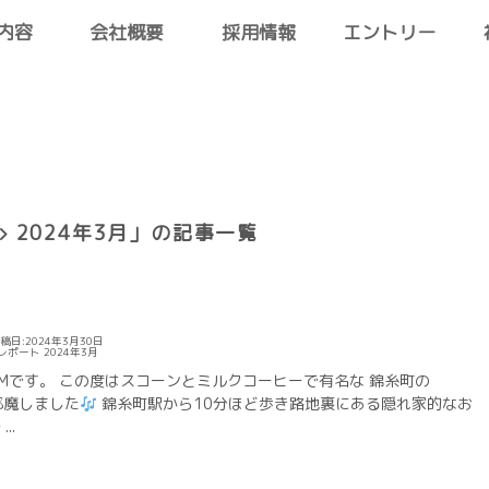
内容
会社概要
採用情報
エントリー
2024年3月」の記事一覧
稿日:2024年3月30日
レポート
2024年3月
Mです。 この度はスコーンとミルクコーヒーで有名な 錦糸町の
邪魔しました
錦糸町駅から10分ほど歩き路地裏にある隠れ家的なお
..