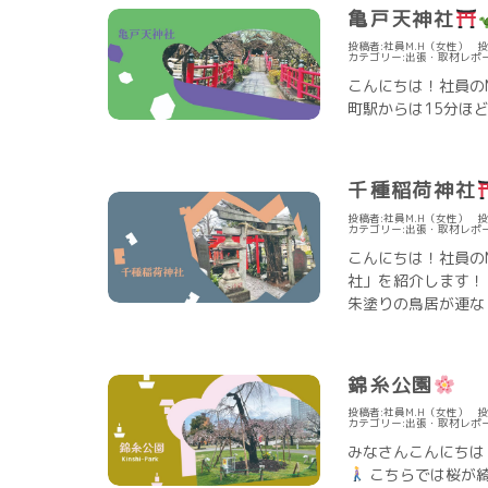
亀戸天神社
投稿者:社員M.H（女性）
投
カテゴリー:
出張・取材レポ
こんにちは！社員の
町駅からは15分ほど
千種稲荷神社
投稿者:社員M.H（女性）
投
カテゴリー:
出張・取材レポ
こんにちは！社員の
社」を紹介します！
朱塗りの鳥居が連な ..
錦糸公園
投稿者:社員M.H（女性）
投
カテゴリー:
出張・取材レポ
みなさんこんにちは
こちらでは桜が綺