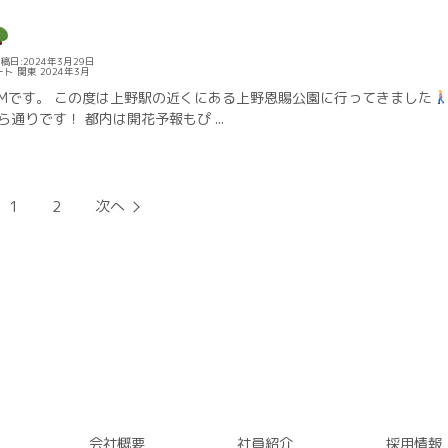
稿日:2024年3月29日
ート
関東
2024年3月
Mです。 この度は上野駅の近くにある上野恩賜公園に行ってきました
通りです！ 都内は開花予報もぴ ...
1
2
次へ
会社概要
社員紹介
採用情報