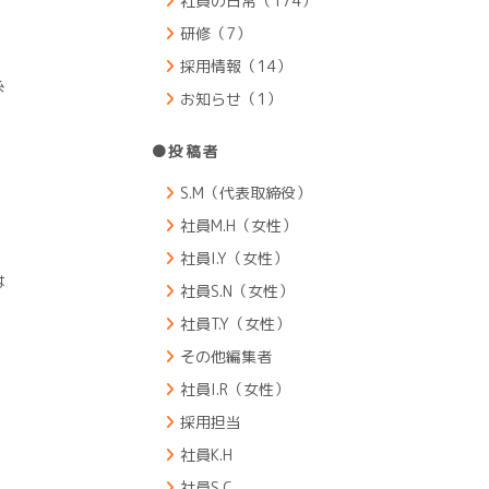
社員の日常（174）
研修（7）
採用情報（14）
糸
お知らせ（1）
●投稿者
S.M（代表取締役）
社員M.H（女性）
社員I.Y（女性）
は
社員S.N（女性）
社員T.Y（女性）
その他編集者
社員I.R（女性）
採用担当
社員K.H
社員S.C