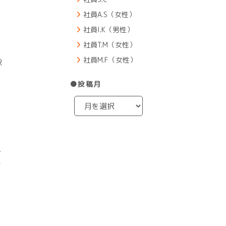
社員A.S（女性）
社員I.K（男性）
社員T.M（女性）
社員M.F（女性）
駅
●投稿月
介
ト