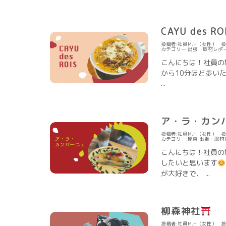
CAYU des RO
投稿者:社員M.H（女性）
投
カテゴリー:
出張・取材レポ
こんにちは！社員の
から10分ほど歩いたと
...
ア・ラ・カン
投稿者:社員M.H（女性）
投
カテゴリー:
関東
出張・取材
こんにちは！社員の
したいと思います
が大好きで、 ...
柳森神社
投稿者:社員M.H（女性）
投