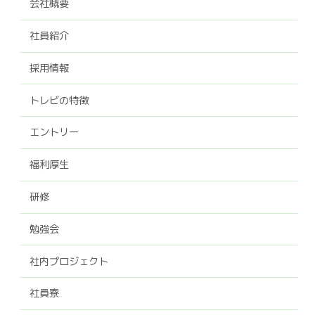
会社概要
社員紹介
採用情報
トレビの特徴
エントリー
福利厚生
研修
勉強会
社内プロジェクト
社員寮