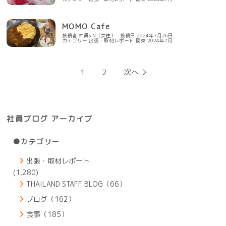
MOMO Cafe
投稿者:社員S.N（女性）
投稿日:2024年7月26日
カテゴリー:
出張・取材レポート
関東
2024年7月
投
1
2
次へ
稿
の
ペ
ー
ジ
社員ブログ アーカイブ
送
り
●カテゴリー
出張・取材レポート
(1,280)
THAILAND STAFF BLOG（66）
ブログ（162）
食事（185）