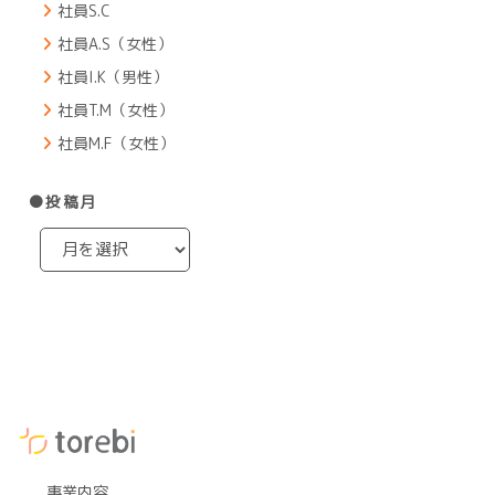
社員S.C
社員A.S（女性）
社員I.K（男性）
社員T.M（女性）
社員M.F（女性）
●投稿月
事業内容