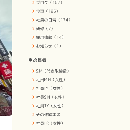
ブログ（162）
食事（185）
社員の日常（174）
研修（7）
採用情報（14）
お知らせ（1）
●投稿者
S.M（代表取締役）
社員M.H（女性）
社員I.Y（女性）
社員S.N（女性）
社員T.Y（女性）
その他編集者
社員I.R（女性）