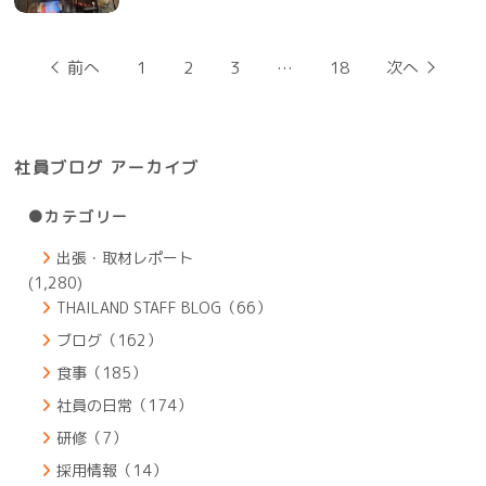
投
前へ
1
2
3
…
18
次へ
稿
の
ペ
ー
ジ
社員ブログ アーカイブ
送
り
●カテゴリー
出張・取材レポート
(1,280)
THAILAND STAFF BLOG（66）
ブログ（162）
食事（185）
社員の日常（174）
研修（7）
採用情報（14）