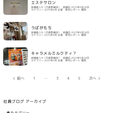
エステサロン
投稿者:S.M（代表取締役）
投稿日:2025年9月24日
カテゴリー:
2025年9月
出張・取材レポート
関西
うばがもち
投稿者:S.M（代表取締役）
投稿日:2025年9月24日
カテゴリー:
2025年9月
出張・取材レポート
関西
キャラメルミルクティ？
投稿者:S.M（代表取締役）
投稿日:2025年9月24日
カテゴリー:
2025年9月
出張・取材レポート
関西
投
前へ
1
…
3
4
5
次へ
稿
の
ペ
ー
ジ
社員ブログ アーカイブ
送
り
●カテゴリー