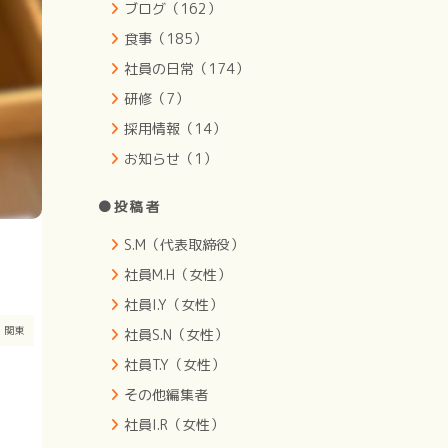
ブログ（162）
食事（185）
社員の日常（174）
研修（7）
採用情報（14）
お知らせ（1）
●投稿者
S.M（代表取締役）
社員M.H（女性）
社員I.Y（女性）
ト
関東
社員S.N（女性）
社員T.Y（女性）
その他編集者
社員I.R（女性）