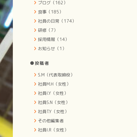
ブログ（162）
食事（185）
社員の日常（174）
研修（7）
採用情報（14）
お知らせ（1）
●投稿者
S.M（代表取締役）
社員M.H（女性）
社員I.Y（女性）
社員S.N（女性）
社員T.Y（女性）
その他編集者
社員I.R（女性）