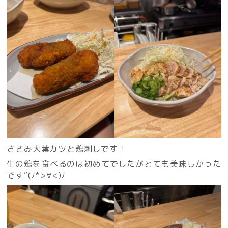
ささみ大葉カツと鶏刺しです！
生の鶏を食べるのは初めてでしたがとても美味しかった
です”(ﾉ*>∀<)ﾉ