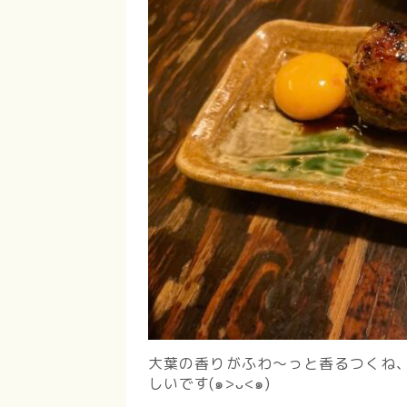
大葉の香りがふわ〜っと香るつくね
しいです(๑>ᴗ<๑)