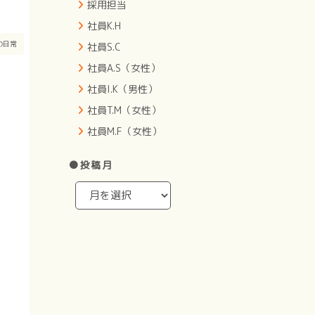
採用担当
社員K.H
の日常
社員S.C
社員A.S（女性）
社員I.K（男性）
社員T.M（女性）
社員M.F（女性）
●投稿月