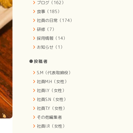
ブログ（162）
食事（185）
社員の日常（174）
研修（7）
採用情報（14）
お知らせ（1）
●投稿者
S.M（代表取締役）
社員M.H（女性）
社員I.Y（女性）
社員S.N（女性）
社員T.Y（女性）
その他編集者
社員I.R（女性）