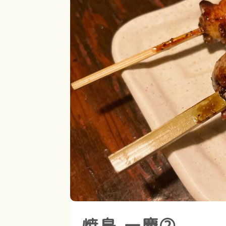
焼鳥 一慶②