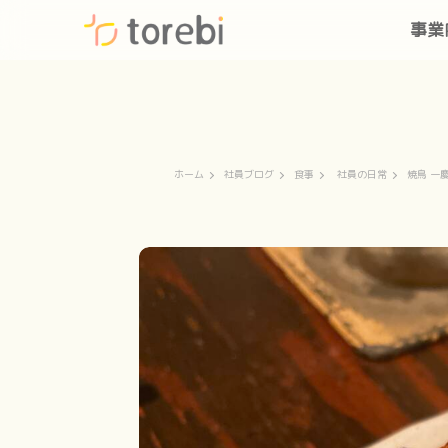
事業
ホーム
社員ブログ
食事
社員の日常
焼鳥 一