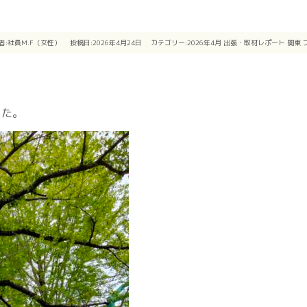
者:
社員M.F（女性）
投稿日:2026年4月24日
カテゴリー:
2026年4月
出張・取材レポート
関東
した。