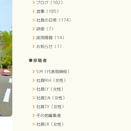
ブログ（162）
食事（185）
社員の日常（174）
研修（7）
採用情報（14）
お知らせ（1）
●投稿者
S.M（代表取締役）
社員M.H（女性）
社員I.Y（女性）
社員S.N（女性）
社員T.Y（女性）
その他編集者
社員I.R（女性）