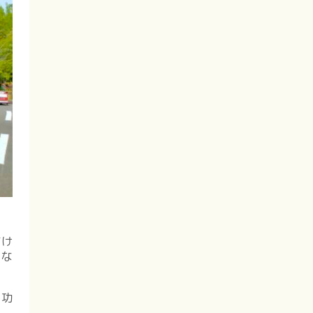
付け
線な
の功