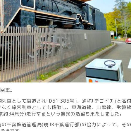
機関車。
列車として製造され｢D51 385号｣、通称｢デゴイチ｣と名
でなく旅客列車としても稼働し、東海道線、山陽線、常磐
地球約34周分)走行するという驚異の活躍を果たしました。
の千葉鉄道管理局(現JR千葉運行部)の協力によって、そ
るそうです。