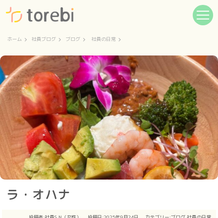
ホーム
社員ブログ
ブログ
社員の日常
ラ・オハナ
投稿者:
社員S.N（女性）
投稿日:2025年9月24日
カテゴリー:
ブログ
社員の日常