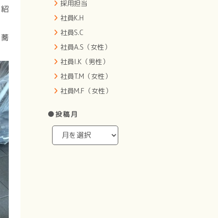
採用担当
ご紹
社員K.H
社員S.C
お蕎
社員A.S（女性）
社員I.K（男性）
社員T.M（女性）
社員M.F（女性）
●投稿月