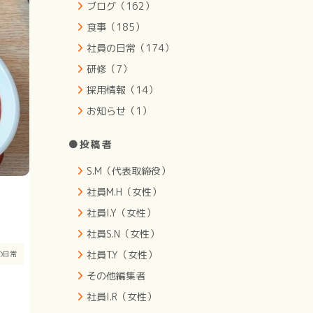
ブログ（162）
食事（185）
社員の日常（174）
研修（7）
採用情報（14）
お知らせ（1）
●投稿者
S.M（代表取締役）
社員M.H（女性）
社員I.Y（女性）
社員S.N（女性）
社員T.Y（女性）
の日常
その他編集者
社員I.R（女性）