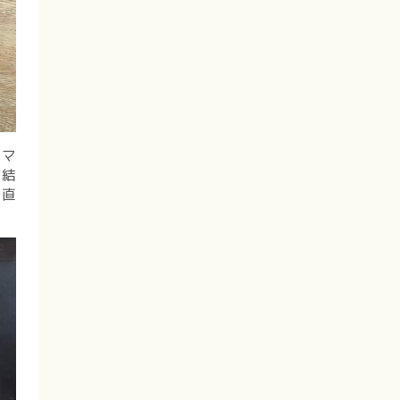
のマ
だ結
正直