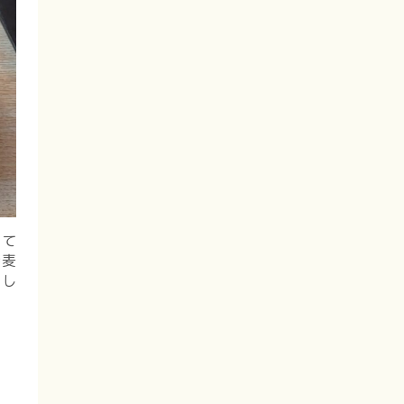
くて
蕎麦
まし