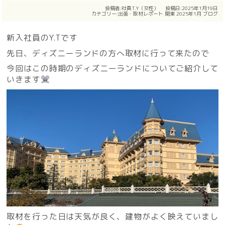
投稿者:
社員T.Y（女性）
投稿日:2025年1月19日
カテゴリー:
出張・取材レポート
関東
2025年1月
ブログ
新入社員のY.Tです
先日、ディズニーランドの方へ取材に行って来たので
今回はこの時期のディズニーランドについてご紹介して
いきます
取材を行った日は天気が良く、建物がよく映えていまし