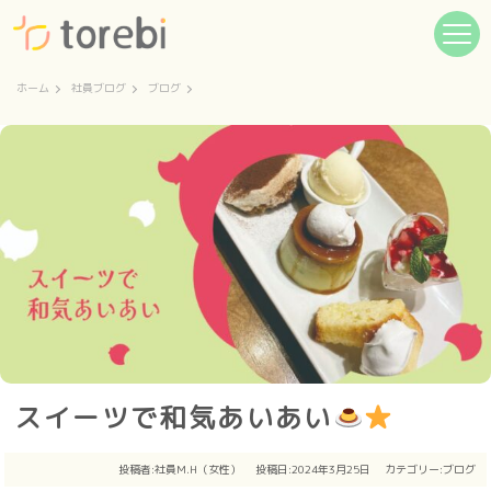
ホーム
社員ブログ
ブログ
スイーツで和気あいあい
投稿者:
社員M.H（女性）
投稿日:2024年3月25日
カテゴリー:
ブログ