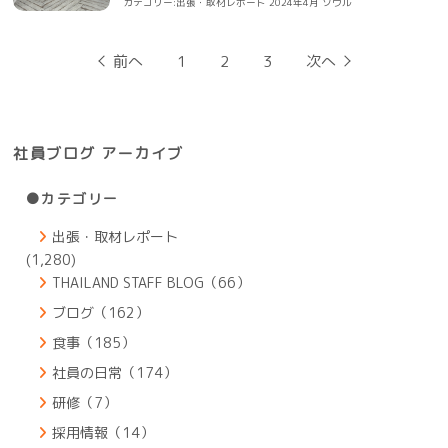
カテゴリー:
出張・取材レポート
2024年4月
ソウル
投
前へ
1
2
3
次へ
稿
の
ペ
ー
ジ
社員ブログ アーカイブ
送
り
●カテゴリー
出張・取材レポート
(1,280)
THAILAND STAFF BLOG（66）
ブログ（162）
食事（185）
社員の日常（174）
研修（7）
採用情報（14）