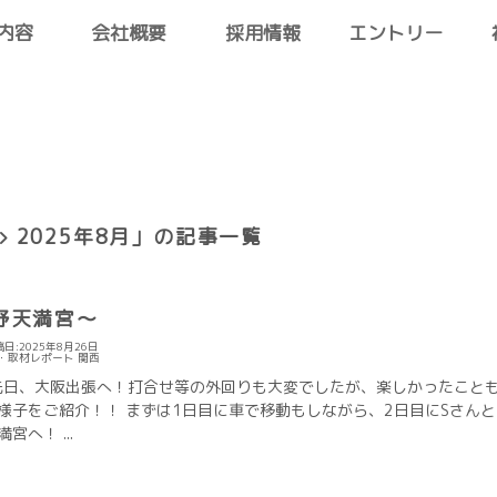
内容
会社概要
採用情報
エントリー
2025年8月」の記事一覧
野天満宮～
日:2025年8月26日
・取材レポート
関西
。 先日、大阪出張へ！打合せ等の外回りも大変でしたが、楽しかったこと
様子をご紹介！！ まずは1日目に車で移動もしながら、2日目にSさんと
へ！ ...