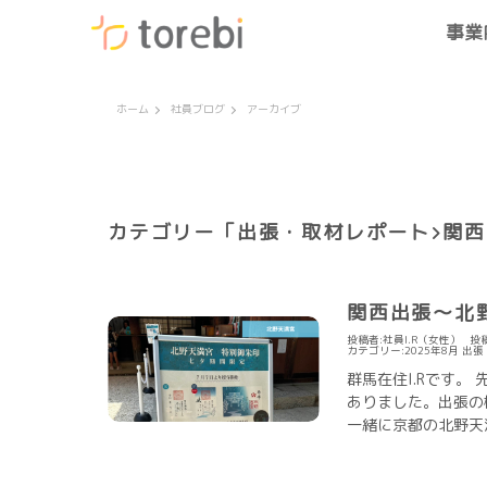
事業
ホーム
社員ブログ
アーカイブ
カテゴリー「
出張・取材レポート
関西
関西出張～北
投稿者:社員I.R（女性）
投稿
カテゴリー:
2025年8月
出張
群馬在住I.Rです
ありました。出張の
一緒に京都の北野天満宮