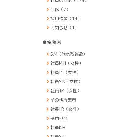
社員の日常（174）
研修（7）
採用情報（14）
お知らせ（1）
●投稿者
S.M（代表取締役）
社員M.H（女性）
社員I.Y（女性）
社員S.N（女性）
社員T.Y（女性）
その他編集者
社員I.R（女性）
採用担当
社員K.H
社員S.C