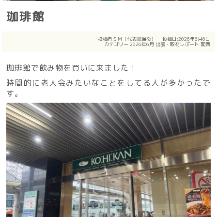
珈琲館
投稿者:
S.M（代表取締役）
投稿日:2026年6月6日
カテゴリー:
2026年6月
出張・取材レポート
関西
珈琲館で飲み物を買いに来ました！
時間的に老人会みたいなことをしてる人が多かったで
す。