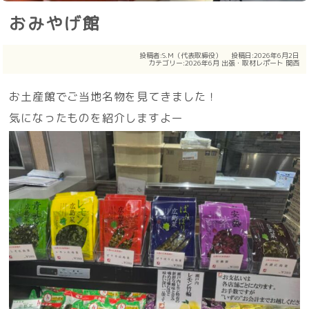
おみやげ館
投稿者:
S.M（代表取締役）
投稿日:2026年6月2日
カテゴリー:
2026年6月
出張・取材レポート
関西
お土産館でご当地名物を見てきました！
気になったものを紹介しますよー