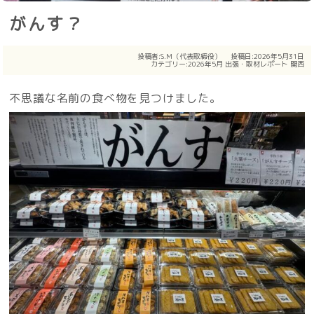
がんす？
投稿者:
S.M（代表取締役）
投稿日:2026年5月31日
カテゴリー:
2026年5月
出張・取材レポート
関西
不思議な名前の食べ物を見つけました。