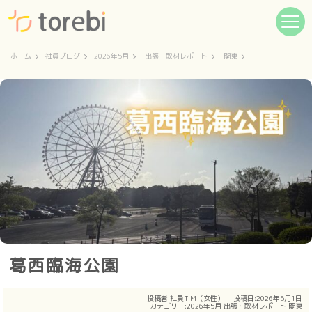
ホーム
社員ブログ
2026年5月
出張・取材レポート
関東
葛西臨海公園
投稿者:
社員T.M（女性）
投稿日:2026年5月1日
カテゴリー:
2026年5月
出張・取材レポート
関東