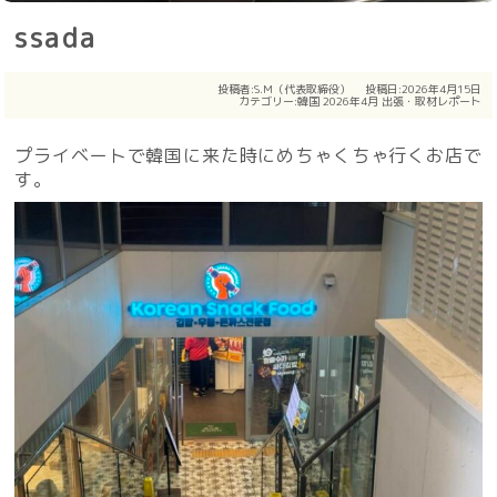
ssada
投稿者:
S.M（代表取締役）
投稿日:2026年4月15日
カテゴリー:
韓国
2026年4月
出張・取材レポート
プライベートで韓国に来た時にめちゃくちゃ行くお店で
す。