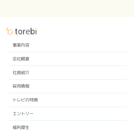
事業内容
会社概要
社員紹介
採用情報
トレビの特徴
エントリー
福利厚生