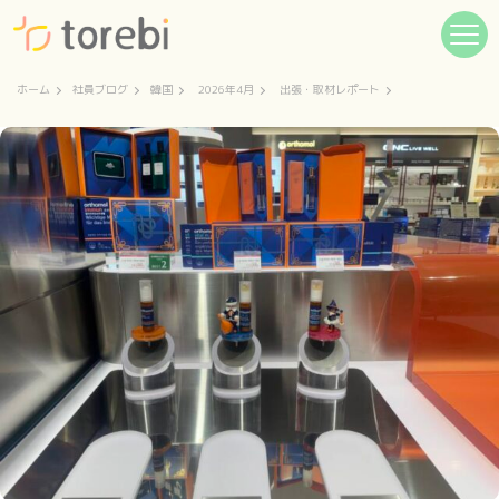
ホーム
社員ブログ
韓国
2026年4月
出張・取材レポート