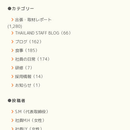
●カテゴリー
出張・取材レポート
(1,280)
THAILAND STAFF BLOG（66）
ブログ（162）
食事（185）
社員の日常（174）
研修（7）
採用情報（14）
お知らせ（1）
●投稿者
S.M（代表取締役）
社員M.H（女性）
社員I.Y（女性）