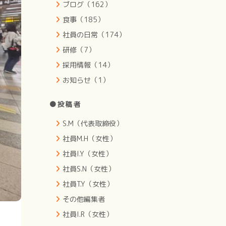
ブログ（162）
食事（185）
社員の日常（174）
研修（7）
採用情報（14）
お知らせ（1）
●投稿者
S.M（代表取締役）
社員M.H（女性）
社員I.Y（女性）
社員S.N（女性）
社員T.Y（女性）
その他編集者
社員I.R（女性）