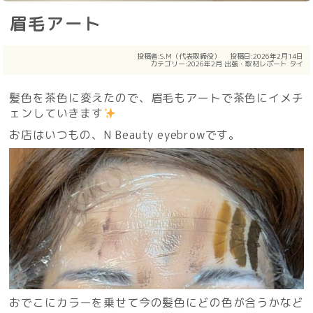
眉毛アート
投稿者:
S.M（代表取締役）
投稿日:2026年2月14日
カテゴリー:
2026年2月
出張・取材レポート
タイ
髪色を茶色に変えたので、眉毛もアートで茶色にイメチ
ェンしていきます
お店はいつもの、N Beauty eyebrowです。
おでこにカラーを乗せて今の髪色にどの色が合うかなど