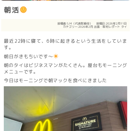
朝活
投稿者:
S.M（代表取締役）
投稿日:2026年2月11日
カテゴリー:
2026年2月
出張・取材レポート
タイ
最近22時に寝て、6時に起きるという生活をしていま
す。
朝日がきもちいです〜
朝のタイはビジネスマンがたくさん。屋台もモーニング
メニューです。
今日はモーニングで朝マックを食べにきました