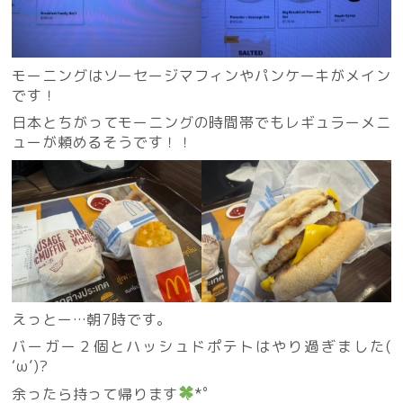
モーニングはソーセージマフィンやパンケーキがメイン
です！
日本とちがってモーニングの時間帯でもレギュラーメニ
ューが頼めるそうです！！
えっとー…朝7時です。
バーガー２個とハッシュドポテトはやり過ぎました(
‘ω’)?
余ったら持って帰ります
*゜