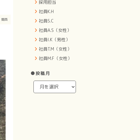
採用担当
社員K.H
ト
関西
社員S.C
社員A.S（女性）
社員I.K（男性）
社員T.M（女性）
社員M.F（女性）
●投稿月