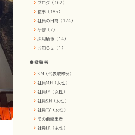
ブログ（162）
食事（185）
社員の日常（174）
研修（7）
採用情報（14）
お知らせ（1）
●投稿者
S.M（代表取締役）
社員M.H（女性）
社員I.Y（女性）
社員S.N（女性）
社員T.Y（女性）
その他編集者
社員I.R（女性）