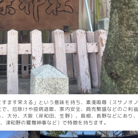
ますます栄える」という意味を持ち、素戔嗚尊（スサノオ
社で、厄除けや疫病退散、家内安全、商売繁盛などのご利
し、大分、大阪（岸和田、生野）、島根、長野などにあり
祭、津和野の鷺舞神事など）で特徴を持ちます。