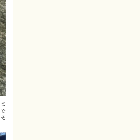
ノミ
益で
、そ