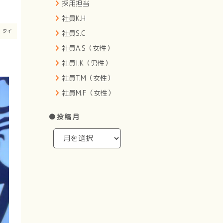
採用担当
社員K.H
ト
タイ
社員S.C
社員A.S（女性）
社員I.K（男性）
社員T.M（女性）
社員M.F（女性）
●投稿月