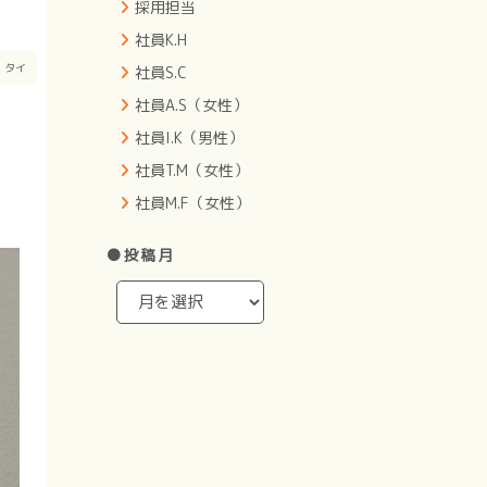
採用担当
社員K.H
ト
タイ
社員S.C
社員A.S（女性）
社員I.K（男性）
社員T.M（女性）
社員M.F（女性）
●投稿月