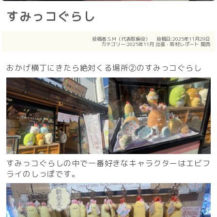
すみっコぐらし
投稿者:
S.M（代表取締役）
投稿日:2025年11月29日
カテゴリー:
2025年11月
出張・取材レポート
関西
おかげ横丁にきたら絶対くる場所②のすみっコぐらし
すみっコぐらしの中で一番好きなキャラクターはエビフ
ライのしっぽです。