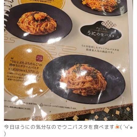
今日はうにの気分なのでウニパスタを食べます
( ‘ч’๑
)