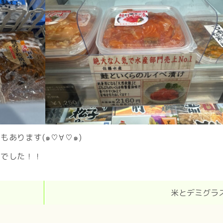
あります(๑♡∀♡๑)
店でした！！
米とデミグラ