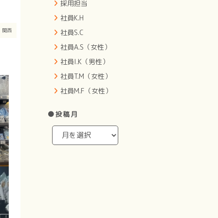
採用担当
社員K.H
ト
関西
社員S.C
社員A.S（女性）
社員I.K（男性）
社員T.M（女性）
社員M.F（女性）
●投稿月