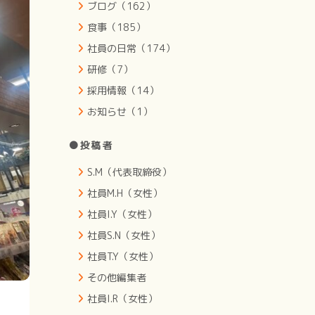
ブログ（162）
食事（185）
社員の日常（174）
研修（7）
採用情報（14）
お知らせ（1）
●投稿者
S.M（代表取締役）
社員M.H（女性）
社員I.Y（女性）
社員S.N（女性）
社員T.Y（女性）
その他編集者
社員I.R（女性）