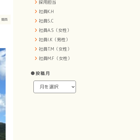
採用担当
社員K.H
ト
関西
社員S.C
社員A.S（女性）
社員I.K（男性）
社員T.M（女性）
社員M.F（女性）
●投稿月