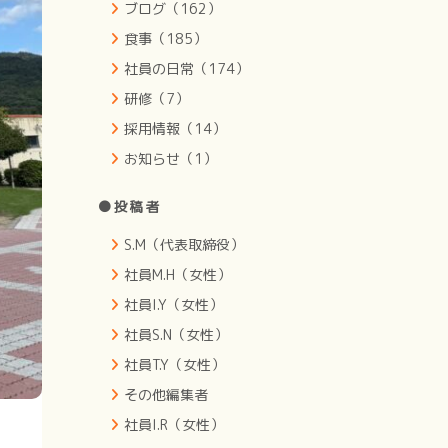
ブログ（162）
食事（185）
社員の日常（174）
研修（7）
採用情報（14）
お知らせ（1）
●投稿者
S.M（代表取締役）
社員M.H（女性）
社員I.Y（女性）
社員S.N（女性）
社員T.Y（女性）
その他編集者
社員I.R（女性）