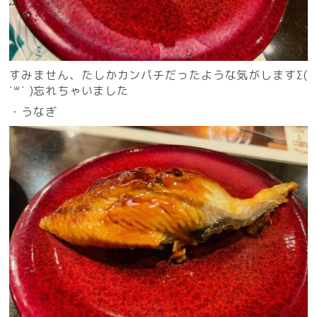
すみません、たしかカンパチだったような気がしますΣ(
˙꒳​˙ )忘れちゃいました
・うなぎ