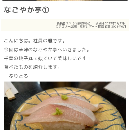
なごやか亭①
投稿者:
S.M（代表取締役）
投稿日:2023年6月22日
カテゴリー:
出張・取材レポート
関西
食事
2023年6月
こんにちは。社員の雅です。
今回は草津のなごやか亭へいきました。
千葉の銚子丸に似ていて美味しいです！
食べたものを紹介します。
・ぶりとろ