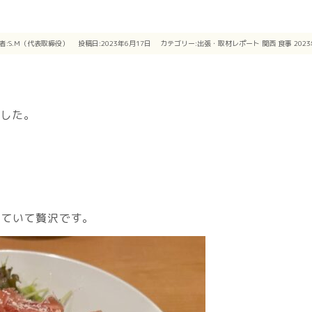
者:
S.M（代表取締役）
投稿日:2023年6月17日
カテゴリー:
出張・取材レポート
関西
食事
202
ました。
。
っていて贅沢です。