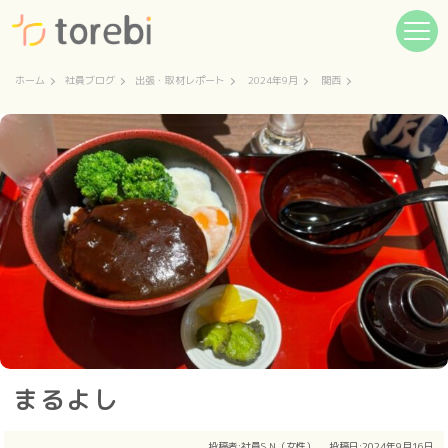
ホーム
社員ブログ
出張・取材レポート
2024年9月
関西
まるよし
投稿者:
社員S.N（女性）
投稿日:2024年9月16日