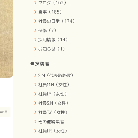
ブログ（162）
食事（185）
社員の日常（174）
研修（7）
採用情報（14）
お知らせ（1）
●投稿者
S.M（代表取締役）
社員M.H（女性）
社員I.Y（女性）
社員S.N（女性）
社員T.Y（女性）
4年6月
その他編集者
社員I.R（女性）