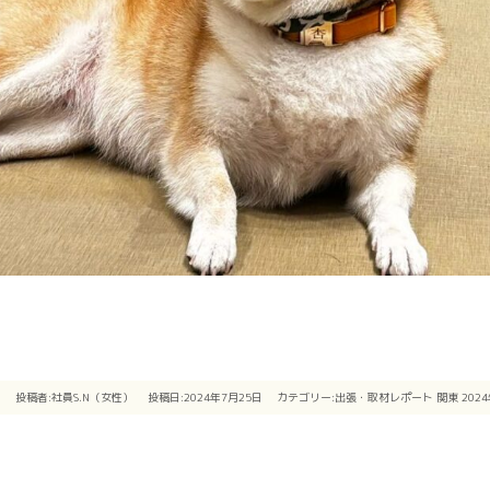
投稿者:
社員S.N（女性）
投稿日:2024年7月25日
カテゴリー:
出張・取材レポート
関東
202