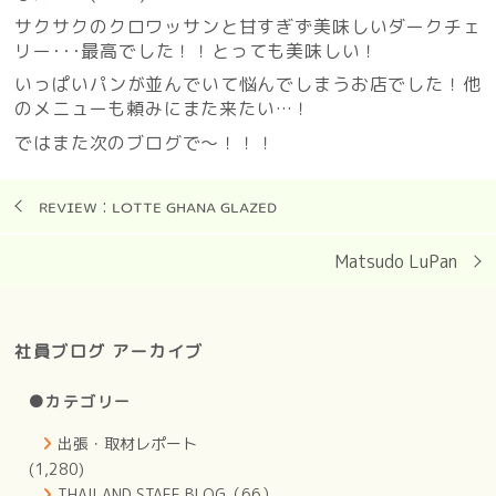
サクサクのクロワッサンと甘すぎず美味しいダークチェ
リー･･･最高でした！！とっても美味しい！
いっぱいパンが並んでいて悩んでしまうお店でした！他
のメニューも頼みにまた来たい…！
ではまた次のブログで〜！！！
ʀᴇᴠɪᴇᴡ : ʟᴏᴛᴛᴇ ɢʜᴀɴᴀ ɢʟᴀᴢᴇᴅ
Matsudo LuPan
社員ブログ アーカイブ
●カテゴリー
出張・取材レポート
(1,280)
THAILAND STAFF BLOG（66）