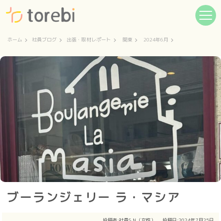
ホーム
社員ブログ
出張・取材レポート
関東
2024年6月
ブーランジェリー ラ・マシア
投稿者:
社員S.N（女性）
投稿日:2024年7月25日