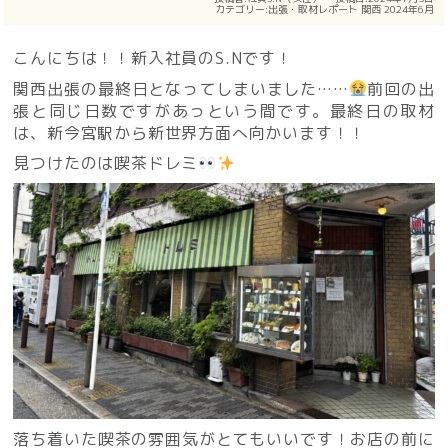
カテゴリー:
出張・取材レポート
関西
2024年6月
こんにちは！！新入社員のS.Nです！
関西出張の最終日となってしまいました……
前回の出
張と同じ日数ですがあっという間です。最終日の取材
は、新今宮駅から新世界方面へ向かいます！！
見つけたのは喫茶ドレミ
落ち着いた喫茶の雰囲気がとてもいいです！お店の前に