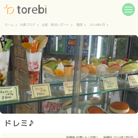
ホーム
社員ブログ
出張・取材レポート
関西
2024年6月
ドレミ♪
投稿者:
社員S.N（女性）
投稿日:2024年7月5日