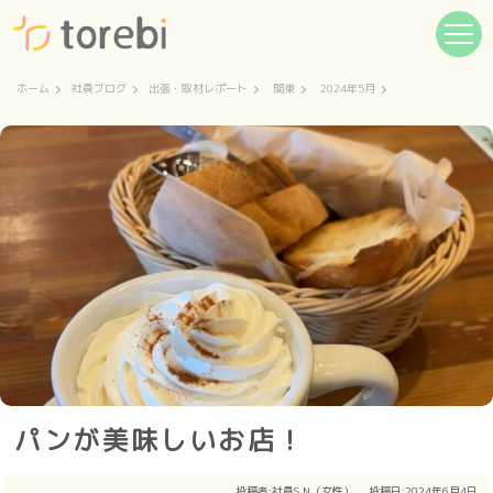
ホーム
社員ブログ
出張・取材レポート
関東
2024年5月
パンが美味しいお店！
投稿者:
社員S.N（女性）
投稿日:2024年6月4日