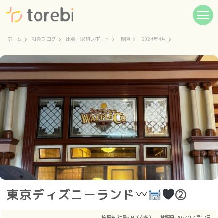
ホーム
社員ブログ
出張・取材レポート
関東
2024年4月
東京ディズニーランド
②
投稿者:
社員S.N（女性）
投稿日:2024年4月12日