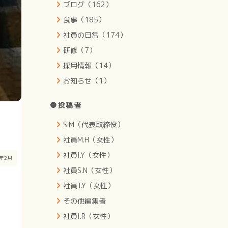
ブログ（162）
食事（185）
社員の日常（174）
研修（7）
採用情報（14）
お知らせ（1）
●投稿者
S.M（代表取締役）
社員M.H（女性）
社員I.Y（女性）
4年2月
社員S.N（女性）
社員T.Y（女性）
その他編集者
社員I.R（女性）