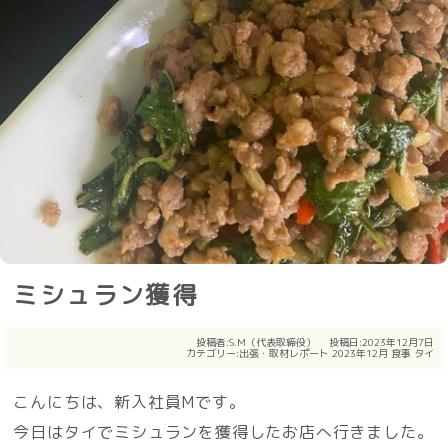
ミシュラン獲得
投稿者:
S.M（代表取締役）
投稿日:2023年12月7日
カテゴリー:
出張・取材レポート
2023年12月
食事
タイ
こんにちは、新入社員Mです。
今日はタイでミシュランを獲得したお店へ行きました。