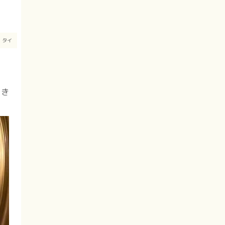
月
タイ
てき