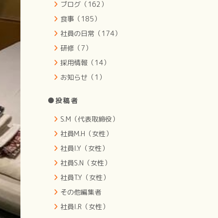
ブログ（162）
食事（185）
社員の日常（174）
研修（7）
採用情報（14）
お知らせ（1）
●投稿者
S.M（代表取締役）
社員M.H（女性）
社員I.Y（女性）
社員S.N（女性）
社員T.Y（女性）
その他編集者
社員I.R（女性）