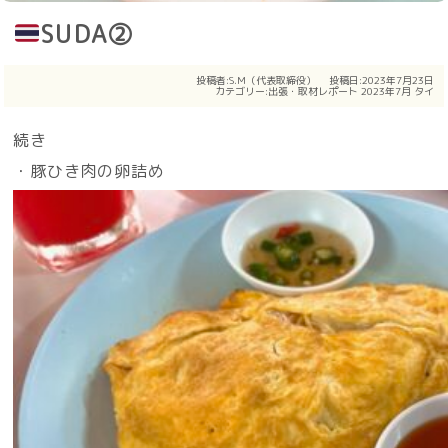
SUDA②
投稿者:
S.M（代表取締役）
投稿日:2023年7月23日
カテゴリー:
出張・取材レポート
2023年7月
タイ
続き
・豚ひき肉の卵詰め