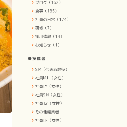
ブログ（162）
食事（185）
社員の日常（174）
研修（7）
採用情報（14）
お知らせ（1）
●投稿者
S.M（代表取締役）
社員M.H（女性）
社員I.Y（女性）
社員S.N（女性）
社員T.Y（女性）
その他編集者
社員I.R（女性）