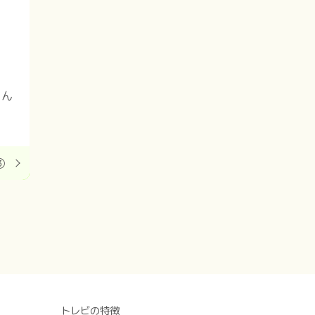
とん
③
トレビの特徴